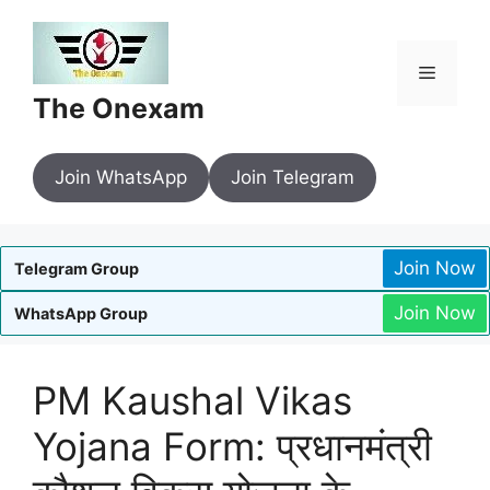
Skip
to
content
Menu
The Onexam
Join WhatsApp
Join Telegram
Join Now
Telegram Group
Join Now
WhatsApp Group
PM Kaushal Vikas
Yojana Form: प्रधानमंत्री