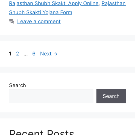
Rajasthan Shubh Skakti Apply Online
,
Rajasthan
Shubh Skakti Yojana Form
Leave a comment
Page
Page
Page
1
2
…
6
Next
→
Search
Search
Recent Posts